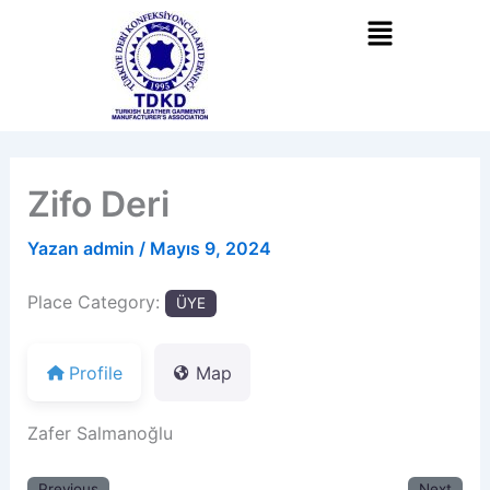
İçeriğe
atla
Zifo Deri
Yazan
admin
/
Mayıs 9, 2024
Place Category:
ÜYE
Profile
Map
Zafer Salmanoğlu
Previous
Next