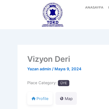
İçeriğe
ANASAYFA
atla
Vizyon Deri
Yazan
admin
/
Mayıs 9, 2024
Place Category:
ÜYE
Profile
Map