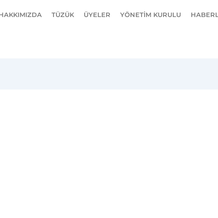
HAKKIMIZDA
TÜZÜK
ÜYELER
YÖNETİM KURULU
HABER