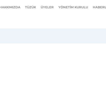
HAKKIMIZDA
TÜZÜK
ÜYELER
YÖNETİM KURULU
HABER