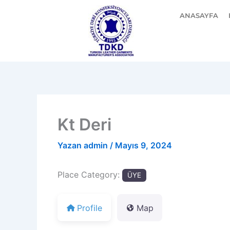
İçeriğe
ANASAYFA
atla
Kt Deri
Yazan
admin
/
Mayıs 9, 2024
Place Category:
ÜYE
Profile
Map