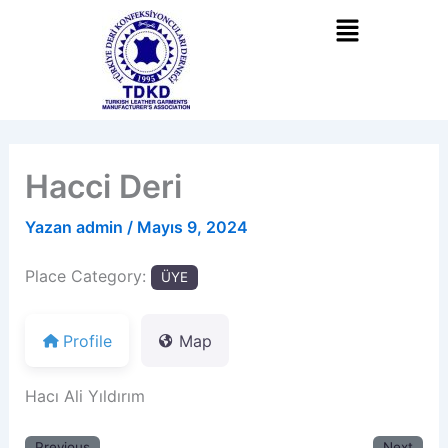
İçeriğe
atla
Hacci Deri
Yazan
admin
/
Mayıs 9, 2024
Place Category:
ÜYE
Profile
Map
Hacı Ali Yıldırım
Previous
Next