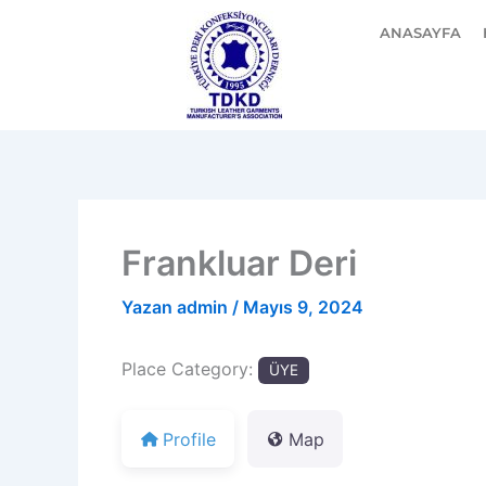
İçeriğe
ANASAYFA
atla
Frankluar Deri
Yazan
admin
/
Mayıs 9, 2024
Place Category:
ÜYE
Profile
Map