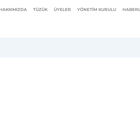
HAKKIMIZDA
TÜZÜK
ÜYELER
YÖNETİM KURULU
HABER