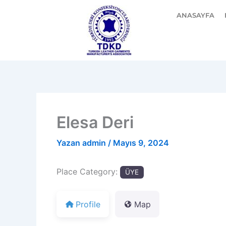
İçeriğe
ANASAYFA
atla
Elesa Deri
Yazan
admin
/
Mayıs 9, 2024
Place Category:
ÜYE
Profile
Map