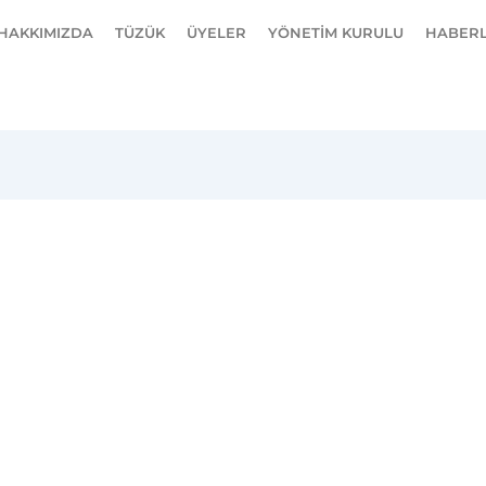
HAKKIMIZDA
TÜZÜK
ÜYELER
YÖNETİM KURULU
HABER