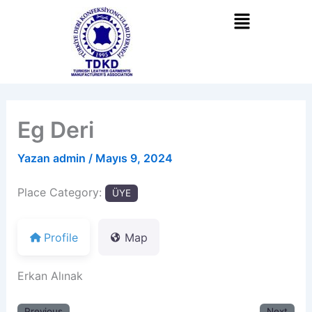
İçeriğe
atla
Eg Deri
Yazan
admin
/
Mayıs 9, 2024
Place Category:
ÜYE
Profile
Map
Erkan Alınak
Previous
Next