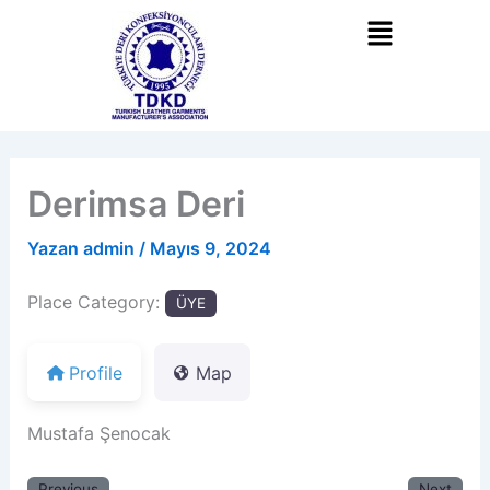
İçeriğe
atla
Derimsa Deri
Yazan
admin
/
Mayıs 9, 2024
Place Category:
ÜYE
Profile
Map
Mustafa Şenocak
Previous
Next