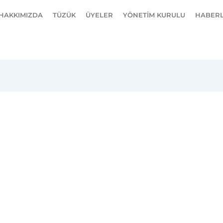
HAKKIMIZDA
TÜZÜK
ÜYELER
YÖNETİM KURULU
HABER