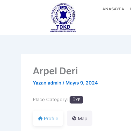
İçeriğe
ANASAYFA
atla
Arpel Deri
Yazan
admin
/
Mayıs 9, 2024
Place Category:
ÜYE
Profile
Map